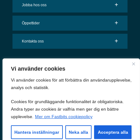
Jobba hos oss
Öppettider
Kontakta oss
ISO-CERTIFIERINGAR
Vi använder cookies
Vi använder cookies för att förbättra din användarupplevelse,
analys och statistik.
Cookies för grundläggande funktionalitet är obligatoriska.
SOCIALA MEDIER
Andra typer av cookies är valfria men ger dig en bättre
upplevelse.
Mer om Fastbits cookiepolicy
Hantera inställningar
Neka alla
Acceptera alla