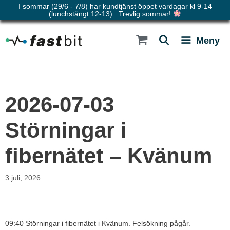
I sommar (29/6 - 7/8) har kundtjänst öppet vardagar kl 9-14
(lunchstängt 12-13). Trevlig sommar!
Hoppa
till
Meny
innehåll
2026-07-03
Störningar i
fibernätet – Kvänum
3 juli, 2026
09:40 Störningar i fibernätet i Kvänum. Felsökning pågår.