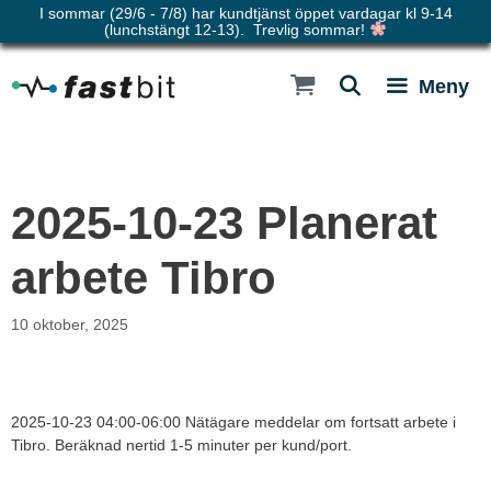
I sommar (29/6 - 7/8) har kundtjänst öppet vardagar kl 9-14
(lunchstängt 12-13). Trevlig sommar!
Hoppa
till
Meny
innehåll
2025-10-23 Planerat
arbete Tibro
10 oktober, 2025
2025-10-23 04:00-06:00 Nätägare meddelar om fortsatt arbete i
Tibro. Beräknad nertid 1-5 minuter per kund/port.