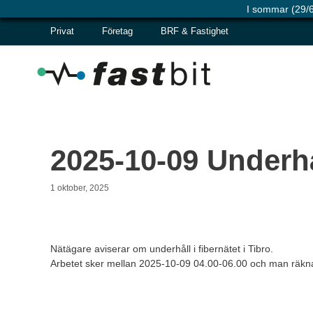
I sommar (29/6
Hoppa
Privat
Företag
BRF & Fastighet
till
innehåll
2025-10-09 Underhål
1 oktober, 2025
Nätägare aviserar om underhåll i fibernätet i Tibro.
Arbetet sker mellan 2025-10-09 04.00-06.00 och man räkna