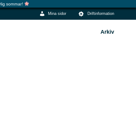
evlig sommar!
Mina sidor
Driftinformation
Arkiv