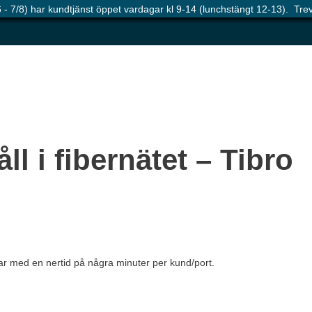
 - 7/8) har kundtjänst öppet vardagar kl 9-14 (lunchstängt 12-13). Tr
l i fibernätet – Tibro
r med en nertid på några minuter per kund/port.