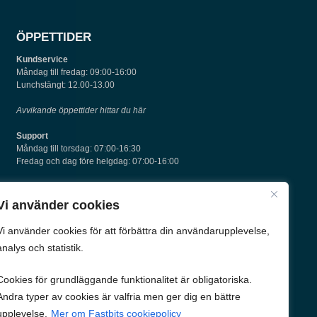
ÖPPETTIDER
Kundservice
Måndag till fredag: 09:00-16:00
Lunchstängt: 12.00-13.00
Avvikande öppettider hittar du här
Support
Måndag till torsdag: 07:00-16:30
Fredag och dag före helgdag: 07:00-16:00
KONTAKTA OSS
Vi använder cookies
Växeltelefon: 010-211 70 60
Vi använder cookies för att förbättra din användarupplevelse,
E-post:
info@fastbit.se
Adress: Sven Adolf Norlings gata 38, 53231 Skara
analys och statistik.
Cookies för grundläggande funktionalitet är obligatoriska.
Andra typer av cookies är valfria men ger dig en bättre
upplevelse.
Mer om Fastbits cookiepolicy