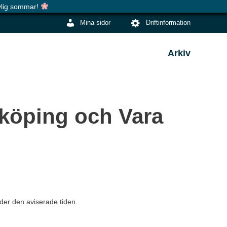
evlig sommar!
Mina sidor
Driftinformation
Arkiv
dköping och Vara
der den aviserade tiden.