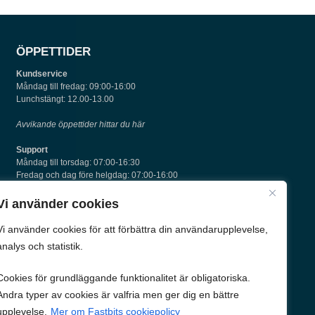
ÖPPETTIDER
Kundservice
Måndag till fredag: 09:00-16:00
Lunchstängt: 12.00-13.00
Avvikande öppettider hittar du här
Support
Måndag till torsdag: 07:00-16:30
Fredag och dag före helgdag: 07:00-16:00
Vi använder cookies
KONTAKTA OSS
Vi använder cookies för att förbättra din användarupplevelse,
Växeltelefon: 010-211 70 60
analys och statistik.
E-post:
info@fastbit.se
Adress: Sven Adolf Norlings gata 38, 53231 Skara
Cookies för grundläggande funktionalitet är obligatoriska.
Andra typer av cookies är valfria men ger dig en bättre
upplevelse.
Mer om Fastbits cookiepolicy