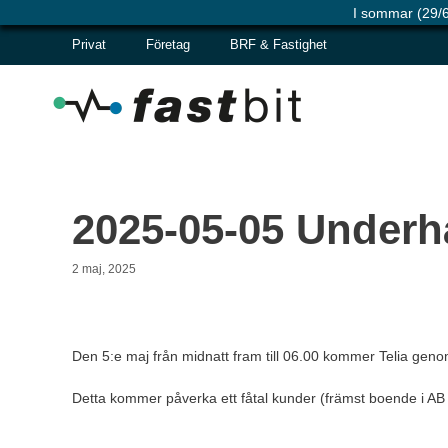
I sommar (29/6
Hoppa
Privat
Företag
BRF & Fastighet
till
innehåll
2025-05-05 Underhå
2 maj, 2025
Den 5:e maj från midnatt fram till 06.00 kommer Telia genomf
Detta kommer påverka ett fåtal kunder (främst boende i AB 